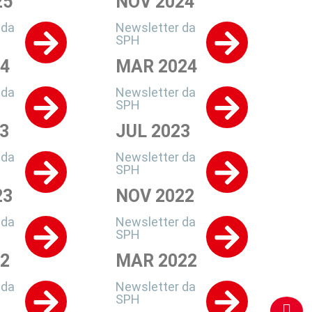
25
NOV 2024
 da
Newsletter da
SPH
24
MAR 2024
 da
Newsletter da
SPH
3
JUL 2023
 da
Newsletter da
SPH
23
NOV 2022
 da
Newsletter da
SPH
22
MAR 2022
 da
Newsletter da
SPH
SI
@