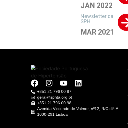
JAN 2022
Newsletter da
SPH
MAR 2021
+351 21 796 00 97
geral@sphta.org.pt
+351 21 796 00 98
Avenida Visconde de Valmor, nº12, R/C dtº-A
1000-291 Lisboa