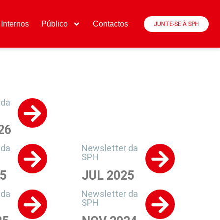
Internos
Público
Contactos
JUNTE-SE À SPH
 da
26
 da
Newsletter da
SPH
5
JUL 2025
 da
Newsletter da
SPH