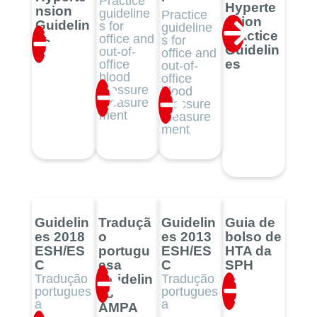
Practice
Hyperte
nsion
guideline
Practice
nsion
Guidelin
s for
guideline
Practice
office and
es
s for
Guidelin
out-of-
office and
es
office
out-of-
blood
office
pressure
blood
measure
pressure
ment
measure
ment
Guidelin
Traduçã
Guidelin
Guia de
es 2018
o
es 2013
bolso de
ESH/ES
portugu
ESH/ES
HTA da
C
esa
C
SPH
Tradução
Guidelin
Tradução
portugues
portugues
es
a
a
AMPA