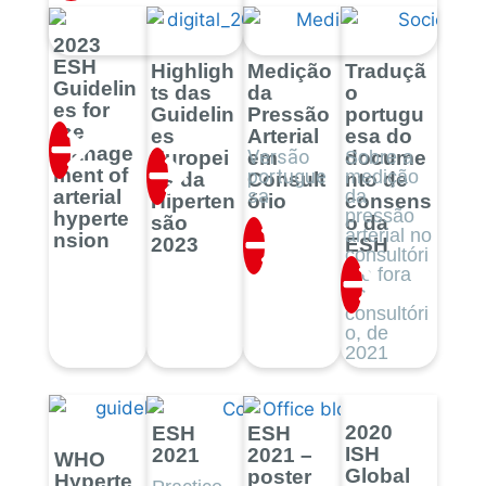
2023
ESH
Highligh
Medição
Traduçã
Guidelin
ts das
da
o
es for
Guidelin
Pressão
portugu
the
es
Arterial
esa do
manage
Versão
Europei
em
docume
Sobre a
ment of
portugue
medição
as da
Consult
nto de
sa
arterial
da
Hiperten
ório
consens
pressão
hyperte
são
o da
arterial no
nsion
2023
ESH
consultóri
o e fora
do
consultóri
o, de
2021
2020
ESH
ESH
ISH
2021
2021 –
WHO
Global
poster
Hyperte