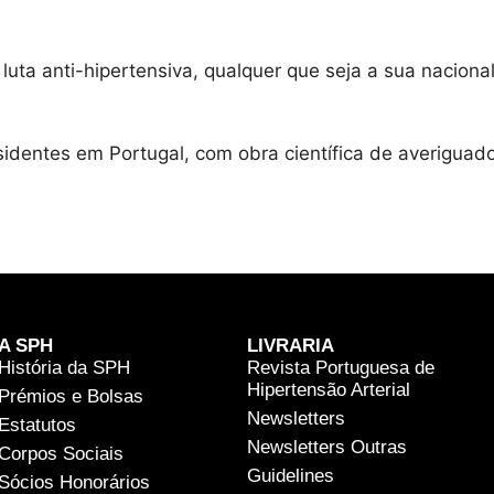
luta anti-hipertensiva, qualquer que seja a sua naciona
sidentes em Portugal, com obra científica de averiguado
A SPH
LIVRARIA
História da SPH
Revista Portuguesa de
Hipertensão Arterial
Prémios e Bolsas
Newsletters
Estatutos
Newsletters Outras
Corpos Sociais
Guidelines
Sócios Honorários