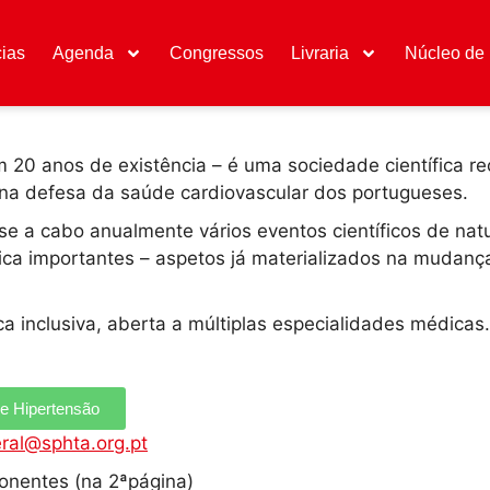
cias
Agenda
Congressos
Livraria
Núcleo de 
20 anos de existência – é uma sociedade científica rec
, na defesa da saúde cardiovascular dos portugueses.
se a cabo anualmente vários eventos científicos de nat
ica importantes – aspetos já materializados na mudança
 inclusiva, aberta a múltiplas especialidades médicas.
de Hipertensão
ral@sphta.org.pt
onentes (na 2ªpágina)