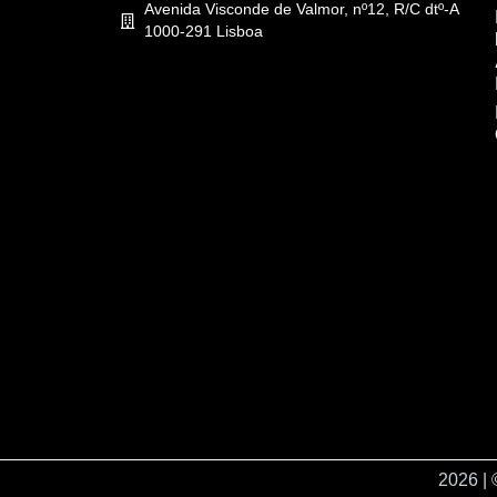
Avenida Visconde de Valmor, nº12, R/C dtº-A
1000-291 Lisboa
2026 | 