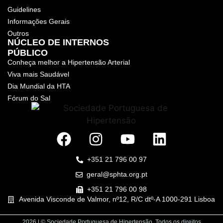
Guidelines
Informações Gerais
Outros
NÚCLEO DE INTERNOS
PÚBLICO
Conheça melhor a Hipertensão Arterial
Viva mais Saudável
Dia Mundial da HTA
Fórum do Sal
+351 21 796 00 97
geral@sphta.org.pt
+351 21 796 00 98
Avenida Visconde de Valmor, nº12, R/C dtº-A 1000-291 Lisboa
2026 | © Sociedade Portuguesa de Hipertensão. Todos os direitos