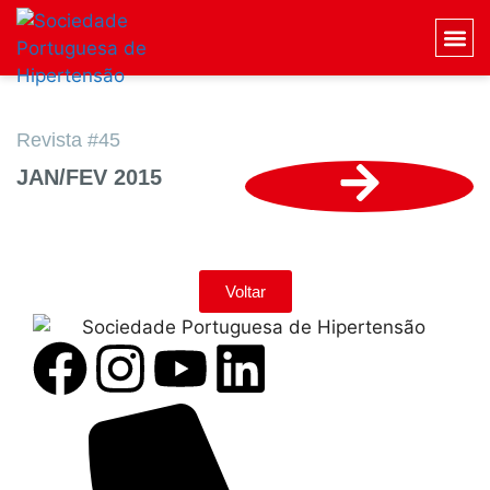
Revista #45
JAN/FEV 2015
Voltar